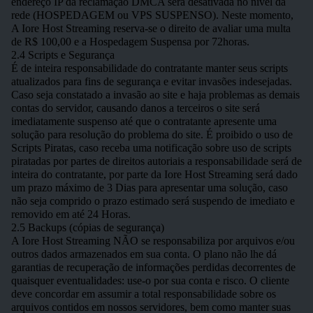
endereço IP da reclamação DMCA será desativada no nível da
rede (HOSPEDAGEM ou VPS SUSPENSO). Neste momento,
A Iore Host Streaming reserva-se o direito de avaliar uma multa
de R$ 100,00 e a Hospedagem Suspensa por 72horas.
2.4 Scripts e Segurança
É de inteira responsabilidade do contratante manter seus scripts
atualizados para fins de segurança e evitar invasões indesejadas.
Caso seja constatado a invasão ao site e haja problemas as demais
contas do servidor, causando danos a terceiros o site será
imediatamente suspenso até que o contratante apresente uma
solução para resolução do problema do site. É proibido o uso de
Scripts Piratas, caso receba uma notificação sobre uso de scripts
piratadas por partes de direitos autoriais a responsabilidade será de
inteira do contratante, por parte da Iore Host Streaming será dado
um prazo máximo de 3 Dias para apresentar uma solução, caso
não seja comprido o prazo estimado será suspendo de imediato e
removido em até 24 Horas.
2.5 Backups (cópias de segurança)
A Iore Host Streaming NÃO se responsabiliza por arquivos e/ou
outros dados armazenados em sua conta. O plano não lhe dá
garantias de recuperação de informações perdidas decorrentes de
quaisquer eventualidades: use-o por sua conta e risco. O cliente
deve concordar em assumir a total responsabilidade sobre os
arquivos contidos em nossos servidores, bem como manter suas