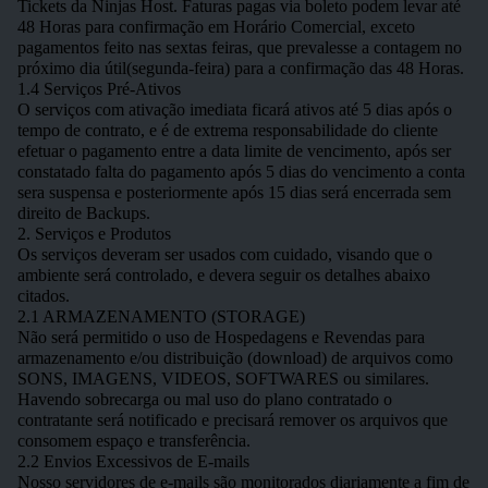
Tickets da Ninjas Host. Faturas pagas via boleto podem levar até
48 Horas para confirmação em Horário Comercial, exceto
pagamentos feito nas sextas feiras, que prevalesse a contagem no
próximo dia útil(segunda-feira) para a confirmação das 48 Horas.
1.4 Serviços Pré-Ativos
O serviços com ativação imediata ficará ativos até 5 dias após o
tempo de contrato, e é de extrema responsabilidade do cliente
efetuar o pagamento entre a data limite de vencimento, após ser
constatado falta do pagamento após 5 dias do vencimento a conta
sera suspensa e posteriormente após 15 dias será encerrada sem
direito de Backups.
2. Serviços e Produtos
Os serviços deveram ser usados com cuidado, visando que o
ambiente será controlado, e devera seguir os detalhes abaixo
citados.
2.1 ARMAZENAMENTO (STORAGE)
Não será permitido o uso de Hospedagens e Revendas para
armazenamento e/ou distribuição (download) de arquivos como
SONS, IMAGENS, VIDEOS, SOFTWARES ou similares.
Havendo sobrecarga ou mal uso do plano contratado o
contratante será notificado e precisará remover os arquivos que
consomem espaço e transferência.
2.2 Envios Excessivos de E-mails
Nosso servidores de e-mails são monitorados diariamente a fim de