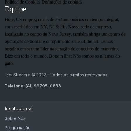
Política de Cookies Definições de cookies
Equipe
Hoje, CS emprega mais de 25 funcionários em tempo integral,
com escritórios em NY, NJ & FL. Nossa sede da empresa,
localizada no centro de Nova Jersey, também abriga um centro de
operações de bordar e cumprimento state-of-the-art. Temos
orgulho em ser um líder na geração de conceitos de marketing
Bizz em todo o mundo. Bottom line: Nós somos os pijamas do
gato.
Lspi Streamig © 2022 - Todos os direitos reservados.
Telefone: (41) 99795-0833
Institucional
Sobre Nós
Programação